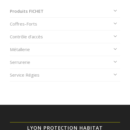
Produits FICHET
Coffres-Forts
Contrôle d’accès
Métallerie
Serrurerie
Service Régies
LYON PROTECTION HABITAT