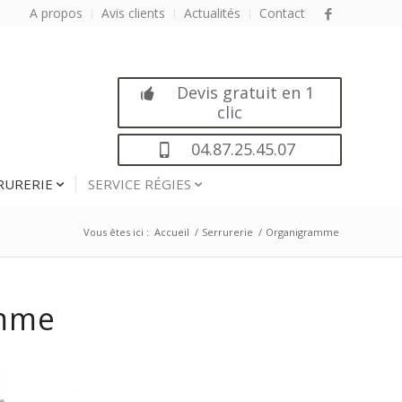
A propos
Avis clients
Actualités
Contact
Devis gratuit en 1
clic
04.87.25.45.07
RURERIE
SERVICE RÉGIES
Vous êtes ici :
Accueil
/
Serrurerie
/
Organigramme
mme