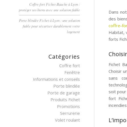
Coffre-fort Fichet-Bauche à Lyon :
protéger ses biens avec une solution fiable
Dans notr
des biens
Porte blindée Fichet à Lyon : une solution
coffre-fo
fiable pour sécuriser durablement votre
logement
Habitat,
forts Fic
Choisir
Catégories
Fichet B
Coffre fort
Choisir u
Fenêtre
sans com
Informations et conseils
technolog
Porte blindée
soit pour
Porte de garage
fort Fic
Produits Fichet
incendies
Promotions
Serrurerie
L’impo
Volet roulant