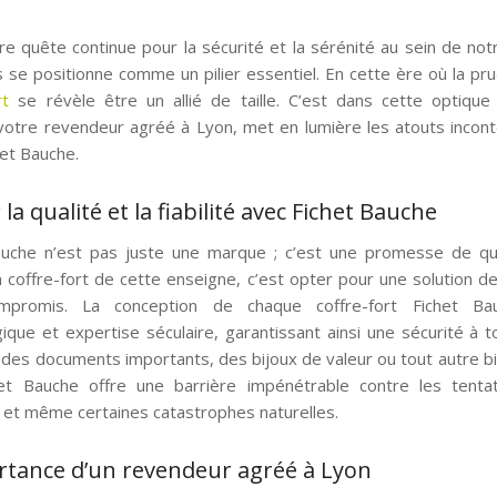
e quête continue pour la sécurité et la sérénité au sein de notr
 se positionne comme un pilier essentiel. En cette ère où la pr
rt
se révèle être un allié de taille. C’est dans cette optiqu
 votre revendeur agréé à Lyon, met en lumière les atouts incont
het Bauche.
 la qualité et la fiabilité avec Fichet Bauche
auche n’est pas juste une marque ; c’est une promesse de qual
n coffre-fort de cette enseigne, c’est opter pour une solution d
promis. La conception de chaque coffre-fort Fichet Bauc
ique et expertise séculaire, garantissant ainsi une sécurité à
 des documents importants, des bijoux de valeur ou tout autre bie
het Bauche offre une barrière impénétrable contre les tentati
 et même certaines catastrophes naturelles.
rtance d’un revendeur agréé à Lyon