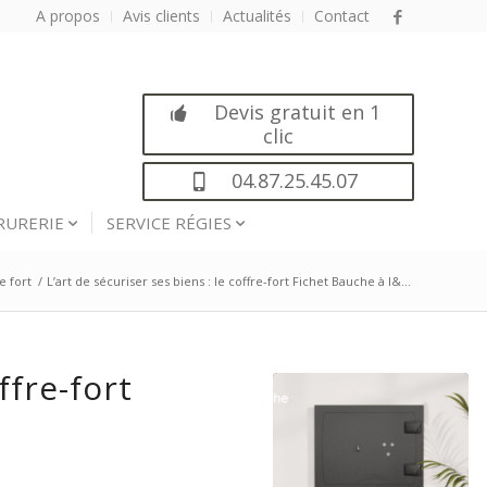
A propos
Avis clients
Actualités
Contact
Devis gratuit en 1
clic
04.87.25.45.07
RURERIE
SERVICE RÉGIES
e fort
/
L’art de sécuriser ses biens : le coffre-fort Fichet Bauche à l&...
ffre-fort