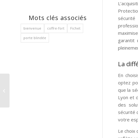
L’acquis
Protecti
Mots clés associés
sécurité
professi
bienvenue
coffre-fort
Fichet
maximise
porte blindée
garantit
pleinemen
La dif
En chois
optez po
Les volets roulants : la
que la sé
clé d’une demeure
sécurisée et moderne
Lyon et 
des solu
sécurité 
votre esp
Le choix 