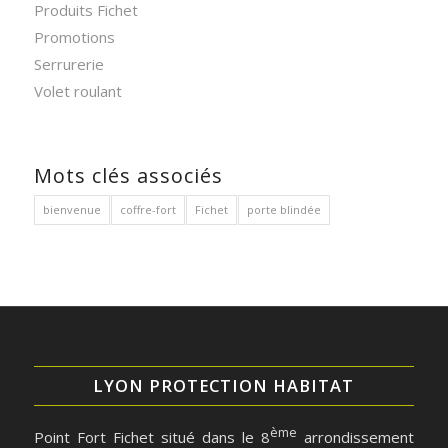
Produits Fichet
Promotions
Serrurerie
Volet roulant
Mots clés associés
bienvenue
coffre-fort
Fichet
porte blindée
LYON PROTECTION HABITAT
ème
Point Fort Fichet situé dans le 8
arrondissement